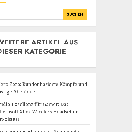
SUCHEN
WE
ITERE ARTIKEL AUS
DIESER KATEGORIE
ero Zero: Rundenbasierte Kämpfe und
ustige Abenteuer
udio-Exzellenz für Gamer: Das
icrosoft Xbox Wireless Headset im
raxistest
reerunning-Abenteuer: Spannende