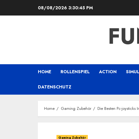
Skip
08/08/2026
3:30:46 PM
to
content
FU
HOME
ROLLENSPIEL
ACTION
SIMU
DATENSCHUTZ
Home
Gaming Zubehör
Die Besten Pc-joysticks 
Gaming Zubehör