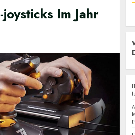
-joysticks Im Jahr
H
l
A
M
P
F