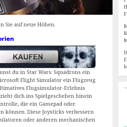
H
F
en Sie auf neue Höhen.
M
R
orien
D
E
b
nnst du in Star Wars: Squadrons ein
icrosoft Flight Simulator ein Flugzeug
ltimatives Flugsimulator-Erlebnis
 zieht dich ins Spielgeschehen hinein
ontrolle, die ein Gamepad oder
en können. Diese Joysticks verbessern
imulatoren oder anderen mechanischen