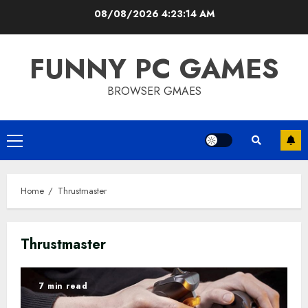
Skip
08/08/2026
4:23:14 AM
to
content
FUNNY PC GAMES
BROWSER GMAES
Primary
Menu
Home
Thrustmaster
Thrustmaster
7 min read