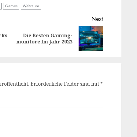
Games
Weltraum
Next
cks
Die Besten Gaming-
Previous
Next
monitore Im Jahr 2023
post:
post:
röffentlicht.
Erforderliche Felder sind mit
*