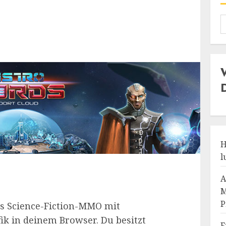
H
l
A
M
P
es Science-Fiction-MMO mit
ik in deinem Browser. Du besitzt
F