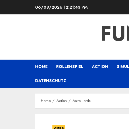
Skip
06/08/2026
12:21:44 PM
to
content
FU
HOME
ROLLENSPIEL
ACTION
SIMU
DATENSCHUTZ
Home
Action
Astro Lords
Action