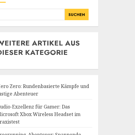
SUCHEN
WE
ITERE ARTIKEL AUS
DIESER KATEGORIE
ero Zero: Rundenbasierte Kämpfe und
ustige Abenteuer
udio-Exzellenz für Gamer: Das
icrosoft Xbox Wireless Headset im
raxistest
reerunning-Abenteuer: Spannende