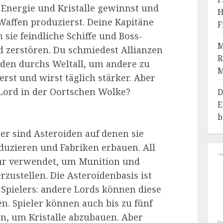
 Energie und Kristalle gewinnst und
H
Waffen produzierst. Deine Kapitäne
F
 sie feindliche Schiffe und Boss-
M
 zerstören. Du schmiedest Allianzen
R
iden durchs Weltall, um andere zu
erst und wirst täglich stärker. Aber
-Lord in der Oortschen Wolke?
D
E
b
er sind Asteroiden auf denen sie
oduzieren und Fabriken erbauen. All
ür verwendet, um Munition und
rzustellen. Die Asteroidenbasis ist
 Spielers: andere Lords können diese
n. Spieler können auch bis zu fünf
rn, um Kristalle abzubauen. Aber