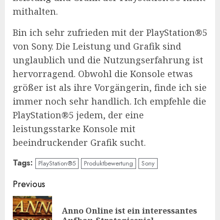
mithalten.
Bin ich sehr zufrieden mit der PlayStation®5
von Sony. Die Leistung und Grafik sind
unglaublich und die Nutzungserfahrung ist
hervorragend. Obwohl die Konsole etwas
größer ist als ihre Vorgängerin, finde ich sie
immer noch sehr handlich. Ich empfehle die
PlayStation®5 jedem, der eine
leistungsstarke Konsole mit
beeindruckender Grafik sucht.
Tags:
PlayStation®5
Produktbewertung
Sony
Continue
Previous
Reading
Anno Online ist ein interessantes
Pre