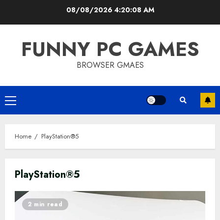
Skip
08/08/2026
4:20:08 AM
to
content
FUNNY PC GAMES
BROWSER GMAES
Primary
Menu
Home
PlayStation®5
PlayStation®5
2 min read