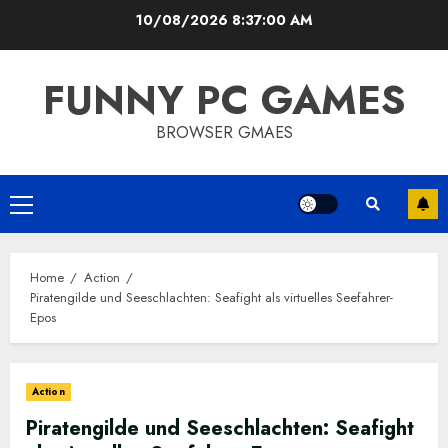
Skip
10/08/2026
8:37:01 AM
to
content
FUNNY PC GAMES
BROWSER GMAES
Primary
Menu
Home
Action
Piratengilde und Seeschlachten: Seafight als virtuelles Seefahrer-
Epos
Action
Piratengilde und Seeschlachten: Seafight