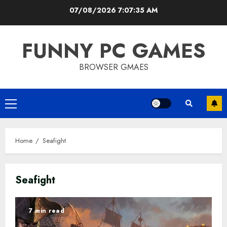
Skip
07/08/2026
7:07:36 AM
to
content
FUNNY PC GAMES
BROWSER GMAES
Primary
Menu
Home
Seafight
Seafight
7 min read