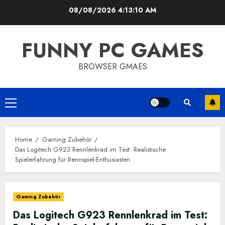
Skip
08/08/2026
4:13:11 AM
to
content
FUNNY PC GAMES
BROWSER GMAES
Primary
Menu
Home
Gaming Zubehör
Das Logitech G923 Rennlenkrad im Test: Realistische
Spielerfahrung für Rennspiel-Enthusiasten
Gaming Zubehör
Das Logitech G923 Rennlenkrad im Test: