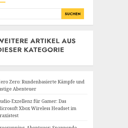
SUCHEN
WE
ITERE ARTIKEL AUS
DIESER KATEGORIE
ero Zero: Rundenbasierte Kämpfe und
ustige Abenteuer
udio-Exzellenz für Gamer: Das
icrosoft Xbox Wireless Headset im
raxistest
reerunning-Abenteuer: Spannende