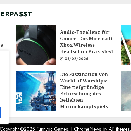
VERPASST
Audio-Exzellenz für
Gamer: Das Microsoft
ge
Xbox Wireless
Headset im Praxistest
08/02/2026
Die Faszination von
 die
World of Warships:
e:
Eine tiefgründige
Erforschung des
PG
beliebten
Marinekampfspiels
10/12/2025
Copyright ©2025 Funnypc Games.
|
ChromeNews
by AF themes