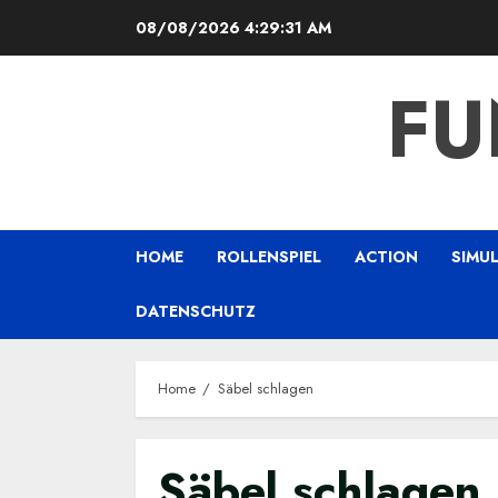
Skip
08/08/2026
4:29:32 AM
to
content
FU
HOME
ROLLENSPIEL
ACTION
SIMU
DATENSCHUTZ
Home
Säbel schlagen
Säbel schlagen