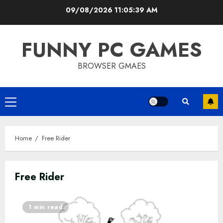
Skip
09/08/2026
11:05:39 AM
to
content
FUNNY PC GAMES
BROWSER GMAES
Primary
Menu
Home
Free Rider
Free Rider
1 min read