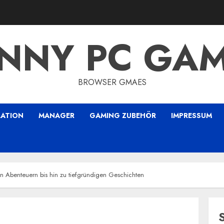
NNY PC GA
BROWSER GMAES
LATION
MANAGER
GAMING ZUBEHÖR
IMPRESSUM
en Abenteuern bis hin zu tiefgründigen Geschichten