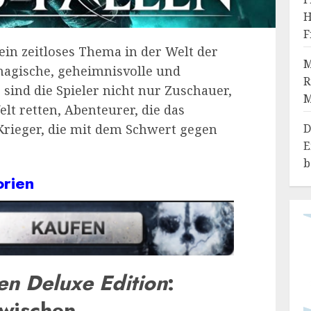
H
F
 ein zeitloses Thema in der Welt der
M
magische, geheimnisvolle und
R
sind die Spieler nicht nur Zuschauer,
lt retten, Abenteurer, die das
D
rieger, die mit dem Schwert gegen
E
b
orien
len Deluxe Edition
:
zwischen