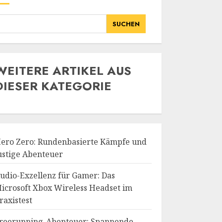
SUCHEN
WE
ITERE ARTIKEL AUS
DIESER KATEGORIE
ero Zero: Rundenbasierte Kämpfe und
ustige Abenteuer
udio-Exzellenz für Gamer: Das
icrosoft Xbox Wireless Headset im
raxistest
reerunning-Abenteuer: Spannende