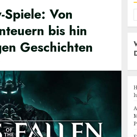
-Spiele: Von
teuern bis hin
gen Geschichten
D
H
l
A
M
P
F