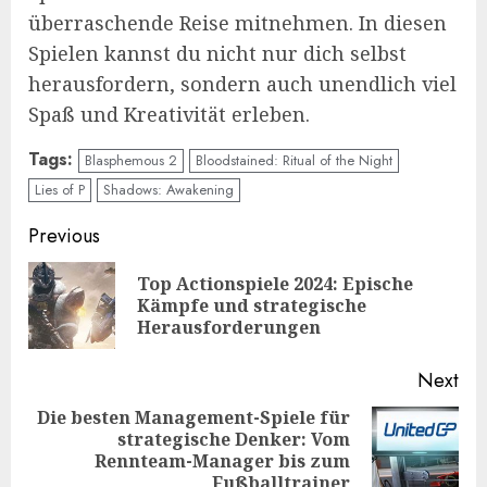
überraschende Reise mitnehmen. In diesen
Spielen kannst du nicht nur dich selbst
herausfordern, sondern auch unendlich viel
Spaß und Kreativität erleben.
Tags:
Blasphemous 2
Bloodstained: Ritual of the Night
Lies of P
Shadows: Awakening
Continue
Previous
Reading
Top Actionspiele 2024: Epische
Pre
Kämpfe und strategische
pos
Herausforderungen
Next
Die besten Management-Spiele für
strategische Denker: Vom
Next
Rennteam-Manager bis zum
post:
Fußballtrainer