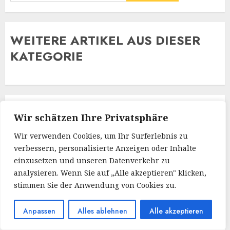
WE
ITERE ARTIKEL AUS DIESER
KATEGORIE
Hero Zero: Rundenbasierte Kämpfe und lustige
Wir schätzen Ihre Privatsphäre
Abenteuer
Wir verwenden Cookies, um Ihr Surferlebnis zu
verbessern, personalisierte Anzeigen oder Inhalte
Audio-Exzellenz für Gamer: Das Microsoft Xbox
einzusetzen und unseren Datenverkehr zu
Wireless Headset im Praxistest
analysieren. Wenn Sie auf „Alle akzeptieren" klicken,
Freerunning-Abenteuer: Spannende
stimmen Sie der Anwendung von Cookies zu.
Herausforderungen in Assassin’s Creed Freerunners
Anpassen
Alles ablehnen
Alle akzeptieren
Meine Reise durch die Welt von RuneScape: Ein Blick