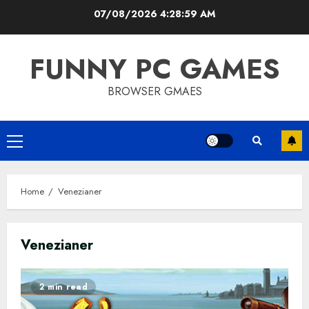
Skip
07/08/2026
4:28:59 AM
to
content
FUNNY PC GAMES
BROWSER GMAES
Primary
Menu
Home
Venezianer
Venezianer
2 min read