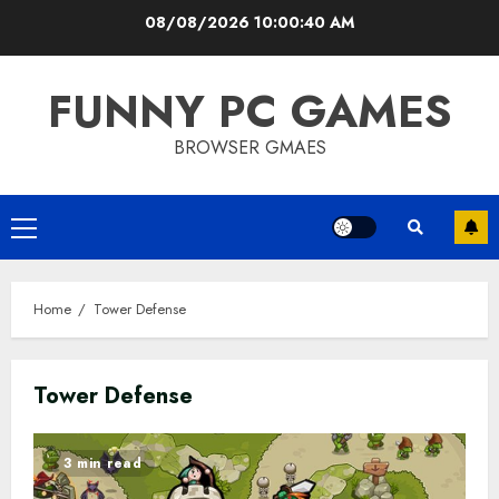
Skip
08/08/2026
10:00:40 AM
to
content
FUNNY PC GAMES
BROWSER GMAES
Primary
Menu
Home
Tower Defense
Tower Defense
3 min read