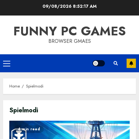
Skip
09/08/2026
8:52:17 AM
to
content
FUNNY PC GAMES
BROWSER GMAES
Primary
Menu
Home
Spielmodi
Spielmodi
4 min read