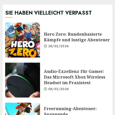
SIE HABEN VIELLEICHT VERPASST
Hero Zero: Rundenbasierte
Kämpfe und lustige Abenteuer
28/02/2026
Audio-Exzellenz für Gamer:
Das Microsoft Xbox Wireless
Headset im Praxistest
08/02/2026
Freerunning-Abenteuer:
Spannende