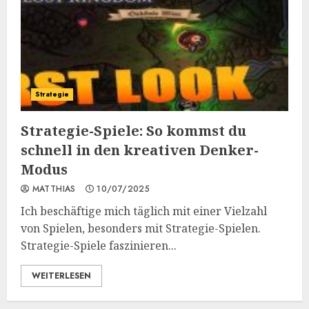
Strategie
Strategie-Spiele: So kommst du
schnell in den kreativen Denker-
Modus
MATTHIAS
10/07/2025
Ich beschäftige mich täglich mit einer Vielzahl
von Spielen, besonders mit Strategie-Spielen.
Strategie-Spiele faszinieren...
WEITERLESEN