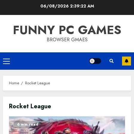
Skip
06/08/2026
2:39:23 AM
to
content
FUNNY PC GAMES
BROWSER GMAES
Primary
Menu
Home
Rocket League
Rocket League
6 min read