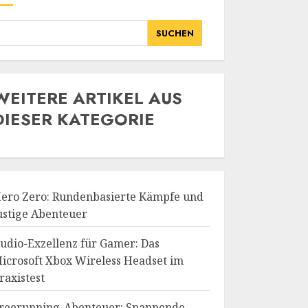
SUCHEN
WE
ITERE ARTIKEL AUS
DIESER KATEGORIE
ero Zero: Rundenbasierte Kämpfe und
ustige Abenteuer
udio-Exzellenz für Gamer: Das
icrosoft Xbox Wireless Headset im
raxistest
reerunning-Abenteuer: Spannende