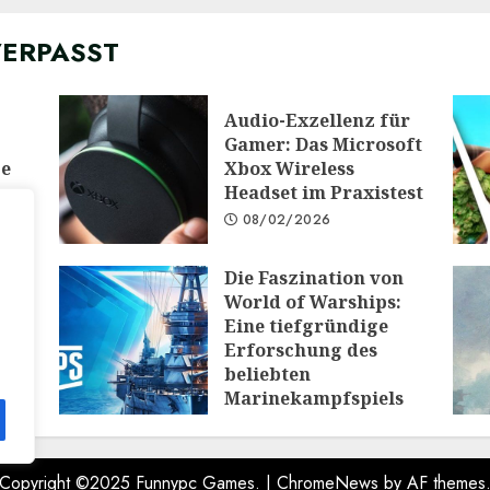
VERPASST
Audio-Exzellenz für
Gamer: Das Microsoft
ge
Xbox Wireless
Headset im Praxistest
08/02/2026
Die Faszination von
 die
World of Warships:
e:
Eine tiefgründige
Erforschung des
PG
beliebten
Marinekampfspiels
10/12/2025
Copyright ©2025 Funnypc Games.
|
ChromeNews
by AF themes