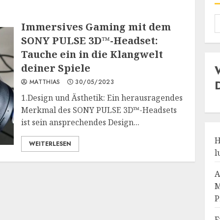
Immersives Gaming mit dem
SONY PULSE 3D™-Headset:
Tauche ein in die Klangwelt
deiner Spiele
MATTHIAS
30/05/2023
1.Design und Ästhetik: Ein herausragendes
Merkmal des SONY PULSE 3D™-Headsets
ist sein ansprechendes Design...
H
WEITERLESEN
l
A
M
P
F