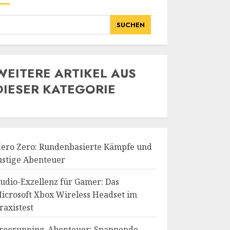
SUCHEN
WE
ITERE ARTIKEL AUS
DIESER KATEGORIE
ero Zero: Rundenbasierte Kämpfe und
ustige Abenteuer
udio-Exzellenz für Gamer: Das
icrosoft Xbox Wireless Headset im
raxistest
reerunning-Abenteuer: Spannende