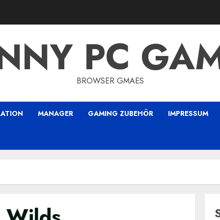
NNY PC GA
BROWSER GMAES
LATION
MANAGER
GAMING ZUBEHÖR
IMPRESSUM
 Wilds