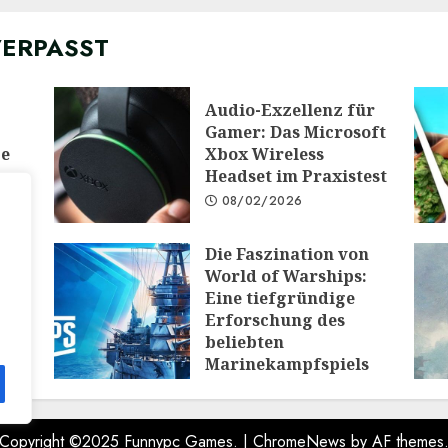
VERPASST
Audio-Exzellenz für
Gamer: Das Microsoft
ge
Xbox Wireless
Headset im Praxistest
08/02/2026
Die Faszination von
 die
World of Warships:
e:
Eine tiefgründige
Erforschung des
PG
beliebten
Marinekampfspiels
10/12/2025
Copyright ©2025 Funnypc Games.
|
ChromeNews
by AF themes