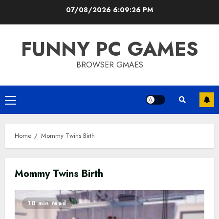
Skip
07/08/2026
6:09:26 PM
to
content
FUNNY PC GAMES
BROWSER GMAES
Primary
Menu
Home
Mommy Twins Birth
Mommy Twins Birth
10 min read