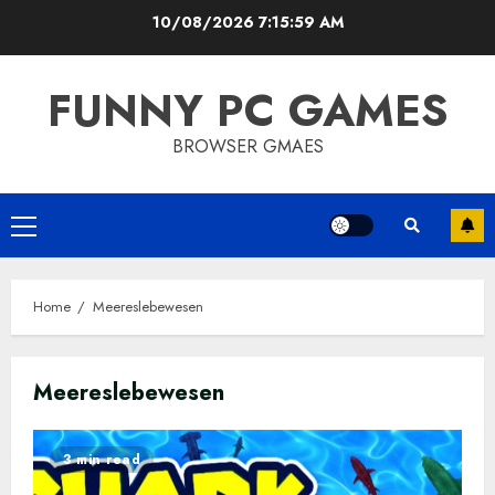
Skip
10/08/2026
7:16:00 AM
to
content
FUNNY PC GAMES
BROWSER GMAES
Primary
Menu
Home
Meereslebewesen
Meereslebewesen
3 min read