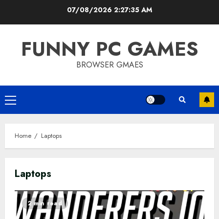
Skip
07/08/2026
2:27:36 AM
to
content
FUNNY PC GAMES
BROWSER GMAES
Primary
Menu
Home
Laptops
Laptops
2 min read