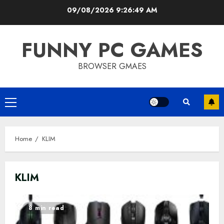
Skip
09/08/2026
9:26:49 AM
to
content
FUNNY PC GAMES
BROWSER GMAES
Primary
Menu
Home
KLIM
KLIM
8 min read