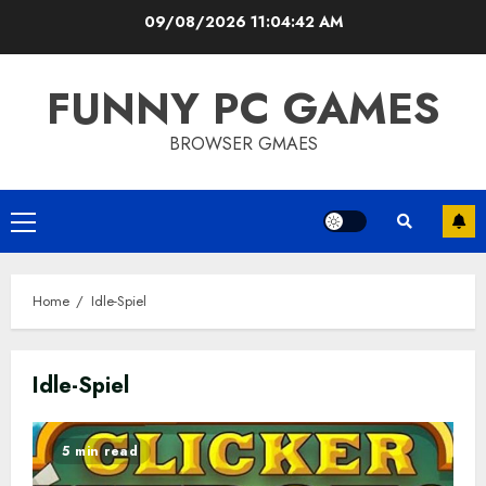
Skip
09/08/2026
11:04:43 AM
to
content
FUNNY PC GAMES
BROWSER GMAES
Primary
Menu
Home
Idle-Spiel
Idle-Spiel
5 min read