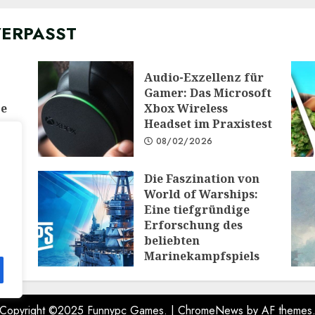
VERPASST
Audio-Exzellenz für
Gamer: Das Microsoft
ge
Xbox Wireless
Headset im Praxistest
08/02/2026
Die Faszination von
 die
World of Warships:
e:
Eine tiefgründige
Erforschung des
PG
beliebten
Marinekampfspiels
10/12/2025
Copyright ©2025 Funnypc Games.
|
ChromeNews
by AF themes