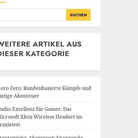
SUCHEN
WE
ITERE ARTIKEL AUS
DIESER KATEGORIE
ero Zero: Rundenbasierte Kämpfe und
ustige Abenteuer
udio-Exzellenz für Gamer: Das
icrosoft Xbox Wireless Headset im
raxistest
reerunning-Abenteuer: Spannende