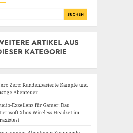
SUCHEN
WE
ITERE ARTIKEL AUS
DIESER KATEGORIE
ero Zero: Rundenbasierte Kämpfe und
ustige Abenteuer
udio-Exzellenz für Gamer: Das
icrosoft Xbox Wireless Headset im
raxistest
reerunning-Abenteuer: Spannende