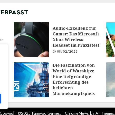
VERPASST
Audio-Exzellenz für
Gamer: Das Microsoft
ge
Xbox Wireless
Headset im Praxistest
08/02/2026
Die Faszination von
 die
World of Warships:
e:
Eine tiefgründige
Erforschung des
PG
beliebten
Marinekampfspiels
10/12/2025
Copyright ©2025 Funnypc Games.
|
ChromeNews
by AF themes