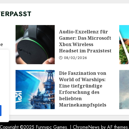
VERPASST
Audio-Exzellenz für
Gamer: Das Microsoft
ge
Xbox Wireless
Headset im Praxistest
08/02/2026
Die Faszination von
 die
World of Warships:
e:
Eine tiefgründige
Erforschung des
PG
beliebten
Marinekampfspiels
10/12/2025
Copyright ©2025 Funnypc Games.
|
ChromeNews
by AF themes