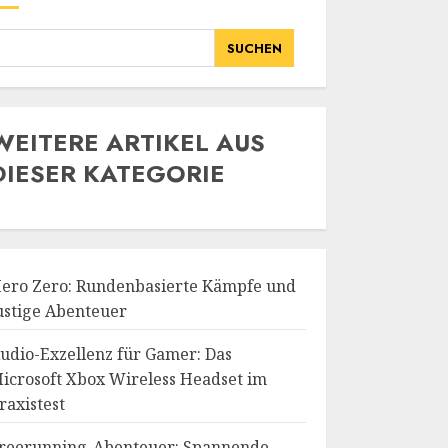
SUCHEN
WE
ITERE ARTIKEL AUS
DIESER KATEGORIE
ero Zero: Rundenbasierte Kämpfe und
ustige Abenteuer
udio-Exzellenz für Gamer: Das
icrosoft Xbox Wireless Headset im
raxistest
reerunning-Abenteuer: Spannende