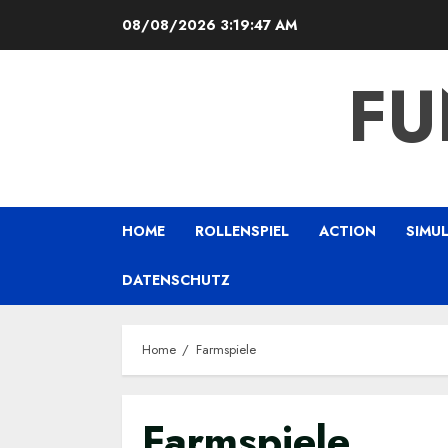
Skip
08/08/2026
3:19:47 AM
to
content
FU
HOME
ROLLENSPIEL
ACTION
SIMU
DATENSCHUTZ
Home
Farmspiele
Farmspiele