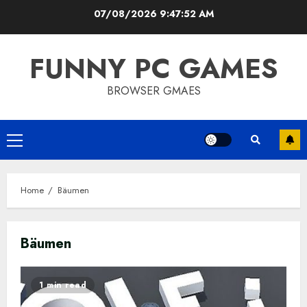
Skip
07/08/2026
9:47:52 AM
to
content
FUNNY PC GAMES
BROWSER GMAES
Primary
Menu
Home
Bäumen
Bäumen
1 min read