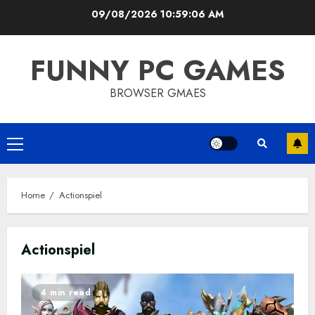
Skip
09/08/2026
10:59:07 AM
to
content
FUNNY PC GAMES
BROWSER GMAES
Primary
Menu
Home
Actionspiel
Actionspiel
4 min read