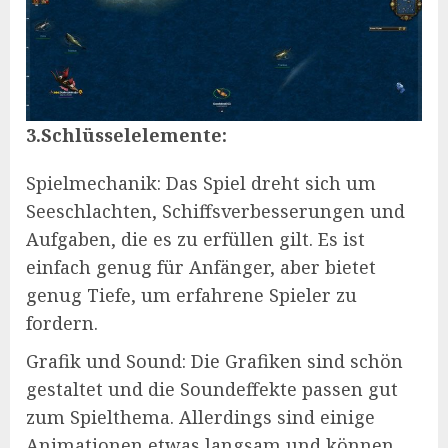
3.Schlüsselelemente:
Spielmechanik: Das Spiel dreht sich um
Seeschlachten, Schiffsverbesserungen und
Aufgaben, die es zu erfüllen gilt. Es ist
einfach genug für Anfänger, aber bietet
genug Tiefe, um erfahrene Spieler zu
fordern.
Grafik und Sound: Die Grafiken sind schön
gestaltet und die Soundeffekte passen gut
zum Spielthema. Allerdings sind einige
Animationen etwas langsam und können