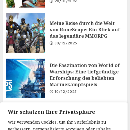
20/01/2026
Meine Reise durch die Welt
von RuneScape: Ein Blick auf
das legendäre MMORPG
30/12/2025
Die Faszination von World of
Warships: Eine tiefgründige
Erforschung des beliebten
Marinekampfspiels
10/12/2025
Taktisches Denken und
Wir schätzen Ihre Privatsphäre
Diplomatie: Der
Wir verwenden Cookies, um Ihr Surferlebnis zu
Mehrspielermodus von Iron
verbessern, personalisierte Anzeigen oder Inhalte
Order 1919