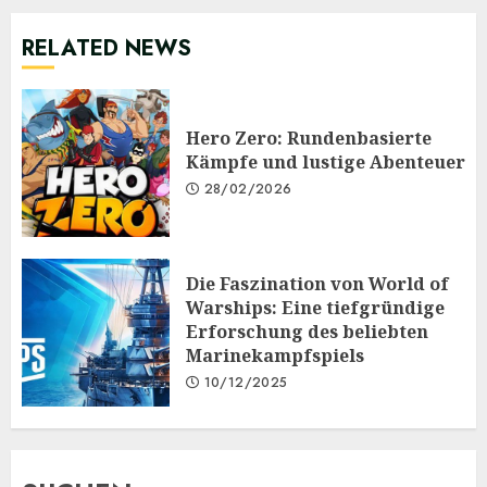
RELATED NEWS
Hero Zero: Rundenbasierte
Kämpfe und lustige Abenteuer
28/02/2026
Die Faszination von World of
Warships: Eine tiefgründige
Erforschung des beliebten
Marinekampfspiels
10/12/2025