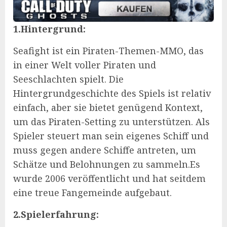
1.Hintergrund:
Seafight ist ein Piraten-Themen-MMO, das
in einer Welt voller Piraten und
Seeschlachten spielt. Die
Hintergrundgeschichte des Spiels ist relativ
einfach, aber sie bietet genügend Kontext,
um das Piraten-Setting zu unterstützen. Als
Spieler steuert man sein eigenes Schiff und
muss gegen andere Schiffe antreten, um
Schätze und Belohnungen zu sammeln.Es
wurde 2006 veröffentlicht und hat seitdem
eine treue Fangemeinde aufgebaut.
2.Spielerfahrung: