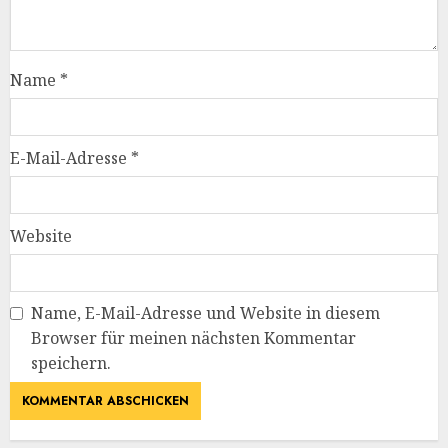
Name
*
E-Mail-Adresse
*
Website
Name, E-Mail-Adresse und Website in diesem
Browser für meinen nächsten Kommentar
speichern.