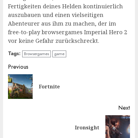
Fertigkeiten deines Helden kontinuierlich
auszubauen und einen vielseitigen
Abenteurer aus ihm zu machen, der im
free-to-play browsergames Imperial Hero 2
vor keine Gefahr zurückschreckt.
Tags:
Browsergames
game
Continue
Previous
Reading
Pre
Fortnite
pos
Next
Next
Ironsight
post: