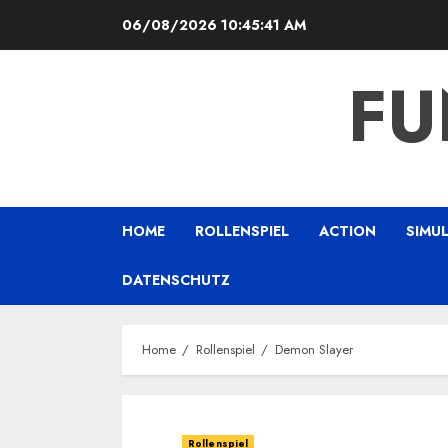
Skip
06/08/2026
10:45:41 AM
to
content
FU
HOME
ROLLENSPIEL
ACTION
SIMU
DATENSCHUTZ
Home
Rollenspiel
Demon Slayer
Rollenspiel