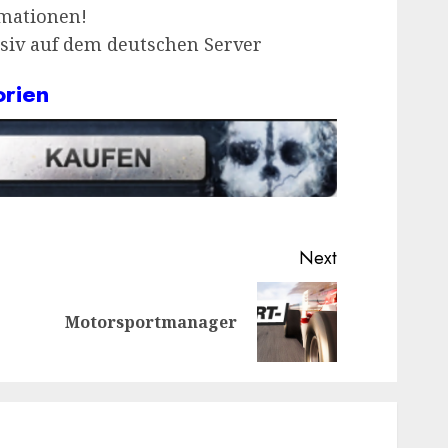
imationen!
siv auf dem deutschen Server
orien
Next
Previous
Next
Motorsportmanager
post:
post: