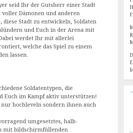
yer seid Ihr der Gutsherr einer Stadt
H
lt voller Dämonen und anderen
F
, diese Stadt zu entwickeln, Soldaten
M
 plündern und Euch in der Arena mit
R
abei werdet Ihr mit allerlei
ontiert, welche das Spiel zu einem
en lassen.
D
E
b
chiedene Soldatentypen, die
d Euch im Kampf aktiv unterstützen!
t nur hochleveln sondern ihnen auch
vorragend umgesetztes, halb-
 mit bildschirmfüllenden