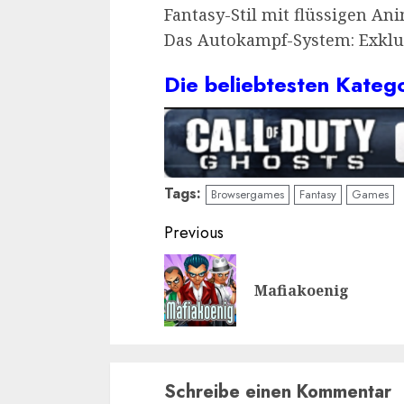
Fantasy-Stil mit flüssigen An
Das Autokampf-System: Exklu
Die beliebtesten Kateg
Tags:
Browsergames
Fantasy
Games
Continue
Previous
Reading
Mafiakoenig
Schreibe einen Kommentar