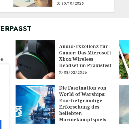
30/10/2025
VERPASST
Audio-Exzellenz für
Gamer: Das Microsoft
ge
Xbox Wireless
Headset im Praxistest
08/02/2026
Die Faszination von
 die
World of Warships:
e:
Eine tiefgründige
Erforschung des
PG
beliebten
Marinekampfspiels
10/12/2025