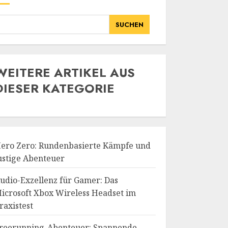
SUCHEN
WE
ITERE ARTIKEL AUS
DIESER KATEGORIE
ero Zero: Rundenbasierte Kämpfe und
ustige Abenteuer
udio-Exzellenz für Gamer: Das
icrosoft Xbox Wireless Headset im
raxistest
reerunning-Abenteuer: Spannende