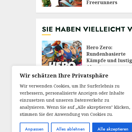
Freerunners
20/01/2026
SIE HABEN VIELLEICHT 
Hero Zero:
Rundenbasierte
Kämpfe und lusti
Abenteuer
28/02/2026
Wir schätzen Ihre Privatsphäre
Wir verwenden Cookies, um Ihr Surferlebnis zu
verbessern, personalisierte Anzeigen oder Inhalte
Meine Reise durch
Welt von RuneScap
einzusetzen und unseren Datenverkehr zu
Ein Blick auf das
analysieren. Wenn Sie auf „Alle akzeptieren" klicken,
legendäre MMOR
stimmen Sie der Anwendung von Cookies zu.
30/12/2025
Anpassen
Alles ablehnen
Alle akzeptieren