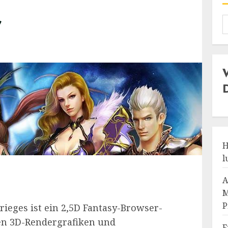
r
H
l
A
M
P
ieges ist ein 2,5D Fantasy-Browser-
ten 3D-Rendergrafiken und
F