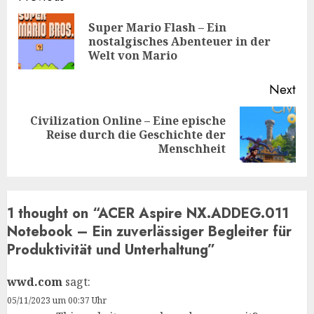
Reading
Super Mario Flash – Ein
Pre
nostalgisches Abenteuer in der
pos
Welt von Mario
Next
Civilization Online – Eine epische
Next
Reise durch die Geschichte der
post:
Menschheit
1 thought on “
ACER Aspire NX.ADDEG.011
Notebook – Ein zuverlässiger Begleiter für
Produktivität und Unterhaltung
”
wwd.com
sagt:
05/11/2023 um 00:37 Uhr