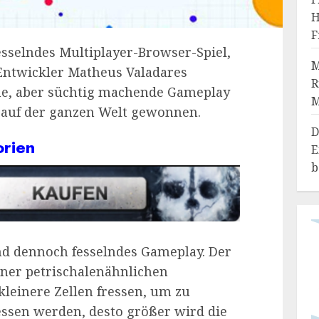
H
F
fesselndes Multiplayer-Browser-Spiel,
M
Entwickler Matheus Valadares
R
he, aber süchtig machende Gameplay
 auf der ganzen Welt gewonnen.
D
orien
E
b
und dennoch fesselndes Gameplay. Der
einer petrischalenähnlichen
einere Zellen fressen, um zu
essen werden, desto größer wird die