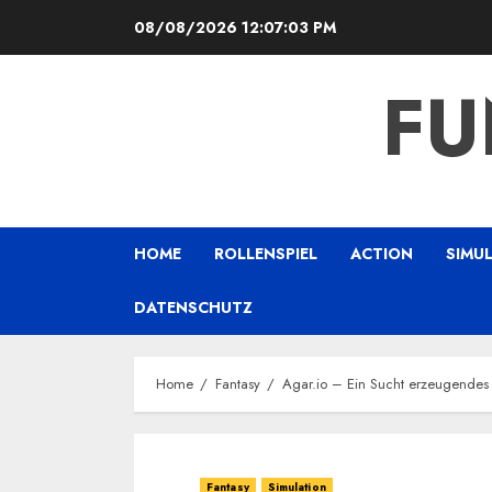
Skip
08/08/2026
12:07:04 PM
to
content
FU
HOME
ROLLENSPIEL
ACTION
SIMU
DATENSCHUTZ
Home
Fantasy
Agar.io – Ein Sucht erzeugendes 
Fantasy
Simulation