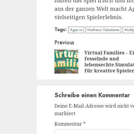
halten das Spiel frisch und in
aus der ganzen Welt macht A
vielseitigen Spielerlebnis.
Tags:
Agar.io
Matheus Valadares
Multi
Continue
Previous
Reading
Virtual Families – E
fesselnde und
lebensechte Simula
für kreative Spiele
Schreibe einen Kommentar
Deine E-Mail-Adresse wird nicht ve
markiert
Kommentar
*