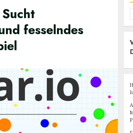
 Sucht
und fesselndes
piel
H
l
A
M
P
F