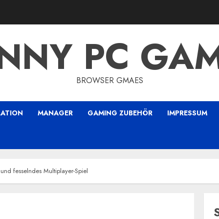
NNY PC GA
BROWSER GMAES
LATION
MANAGER
GAMING ZUBEHÖR
IMPRESSUM
und fesselndes Multiplayer-Spiel