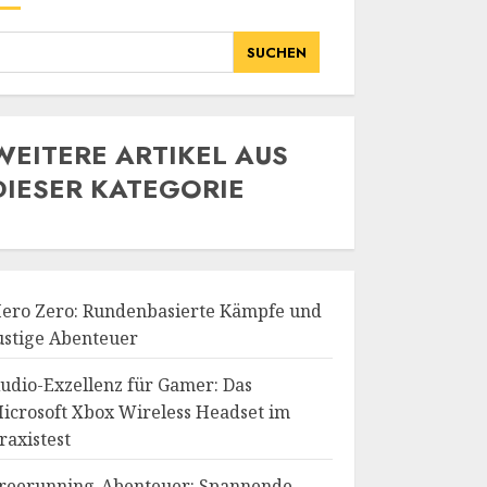
SUCHEN
WE
ITERE ARTIKEL AUS
DIESER KATEGORIE
ero Zero: Rundenbasierte Kämpfe und
ustige Abenteuer
udio-Exzellenz für Gamer: Das
icrosoft Xbox Wireless Headset im
raxistest
reerunning-Abenteuer: Spannende