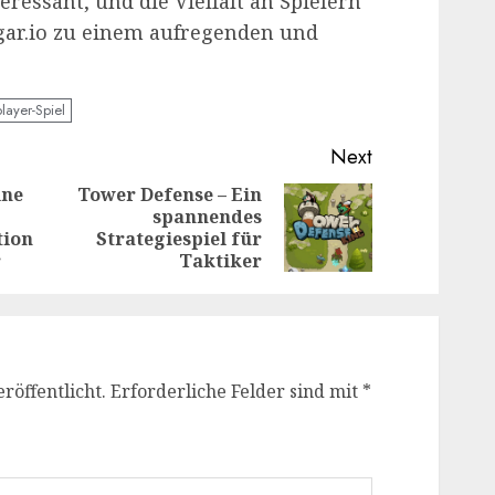
teressant, und die Vielfalt an Spielern
gar.io zu einem aufregenden und
player-Spiel
Next
ine
Tower Defense – Ein
spannendes
Previous
Next
tion
Strategiespiel für
post:
post:
r
Taktiker
röffentlicht.
Erforderliche Felder sind mit
*