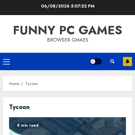
Skip
06/08/2026
5:07:53 PM
to
content
FUNNY PC GAMES
BROWSER GMAES
Primary
Menu
Home
Tycoon
Tycoon
8 min read