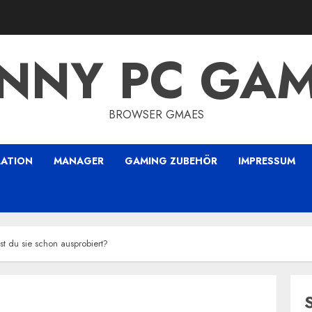
NNY PC GA
BROWSER GMAES
LATION
MANAGER
GAMING ZUBEHÖR
IMPRESSUM
st du sie schon ausprobiert?