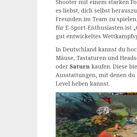
Shooter mit einem starken F
es liebst, dich selbst heraus
Freunden im Team zu spielen, 
für E-Sport-Enthusiasten ist „
gut entwickeltes Wettkampfsy
In Deutschland kannst du ho
Mäuse, Tastaturen und Heads
oder
Saturn
kaufen. Diese bi
Ausstattungen, mit denen du d
Level heben kannst.