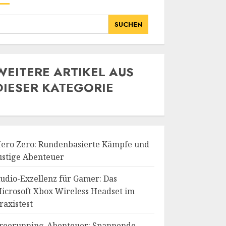
SUCHEN
WE
ITERE ARTIKEL AUS
DIESER KATEGORIE
ero Zero: Rundenbasierte Kämpfe und
ustige Abenteuer
udio-Exzellenz für Gamer: Das
icrosoft Xbox Wireless Headset im
raxistest
reerunning-Abenteuer: Spannende