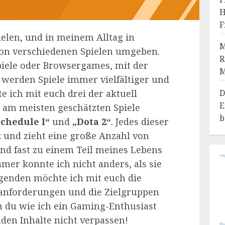
H
F
pielen, und in meinem Alltag in
M
von verschiedenen Spielen umgeben.
R
spiele oder Browsergames, mit der
 werden Spiele immer vielfältiger und
e ich mit euch drei der aktuell
D
E
n am meisten geschätzten Spiele
b
Schedule I“
und
„Dota 2“
. Jedes dieser
z und zieht eine große Anzahl von
sind fast zu einem Teil meines Lebens
mer konnte ich nicht anders, als sie
lgenden möchte ich mit euch die
manforderungen und die Zielgruppen
nn du wie ich ein Gaming-Enthusiast
nden Inhalte nicht verpassen!