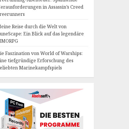
erausforderungen in Assassin’s Creed
reerunners
eine Reise durch die Welt von
uneScape: Ein Blick auf das legendäre
MMORPG
ie Faszination von World of Warships:
ine tiefgründige Erforschung des
eliebten Marinekampfspiels