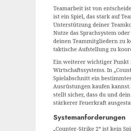
Teamarbeit ist von entscheid
ist ein Spiel, das stark auf Te
Unterstützung deiner Teamk
Nutze das Sprachsystem oder 
deinen Teammitgliedern zu k
taktische Aufstellung zu koor
Ein weiterer wichtiger Punkt
Wirtschaftssystems. In „Count
Spielabschnitt ein bestimmte
Ausrüstungen kaufen kannst.
stellt sicher, dass du und de
stärkerer Feuerkraft ausgestat
Systemanforderungen
„Counter-Strike 2“ ist kein Sp