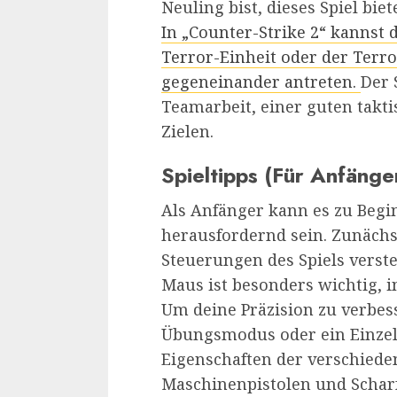
Neuling bist, dieses Spiel biet
In „Counter-Strike 2“ kannst
Terror-Einheit oder der Ter
gegeneinander antreten.
Der 
Teamarbeit, einer guten takt
Zielen.
Spieltipps (Für Anfänge
Als Anfänger kann es zu Begi
herausfordernd sein. Zunäch
Steuerungen des Spiels verste
Maus ist besonders wichtig, 
Um deine Präzision zu verbess
Übungsmodus oder ein Einzels
Eigenschaften der verschied
Maschinenpistolen und Schar